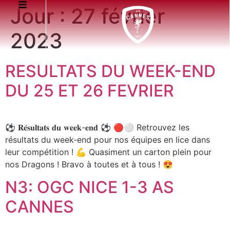
Jour :
27 février
2023
RESULTATS DU WEEK-END
DU 25 ET 26 FEVRIER
⚽ 𝐑𝐞́𝐬𝐮𝐥𝐭𝐚𝐭𝐬 𝐝𝐮 𝐰𝐞𝐞𝐤-𝐞𝐧𝐝 ⚽ 🔴⚪ Retrouvez les
résultats du week-end pour nos équipes en lice dans
leur compétition ! 💪 Quasiment un carton plein pour
nos Dragons ! Bravo à toutes et à tous ! 😍
N3: OGC NICE 1-3 AS
CANNES