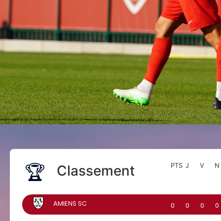
PTS
J
V
N
Classement
🏆
AMIENS SC
0
0
0
0