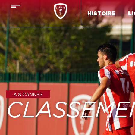
HISTOIRE
LI
A.S.CANNES
CLASSEME