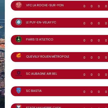
VFC LA ROCHE-SUR-YON
0
0
0
0
LE PUY-EN-VELAY FC
0
0
0
0
PARIS 13 ATLETICO
0
0
0
0
QUEVILLY ROUEN MÉTROPOLE
0
0
0
0
SC AUBAGNE AIR BEL
0
0
0
0
SC BASTIA
0
0
0
0
STADE MALHERBE CAEN