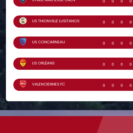
0
0
0
0
US THIONVILLE LUSITANOS
0
0
0
0
US CONCARNEAU
0
0
0
0
US ORLÉANS
0
0
0
0
VALENCIENNES FC
0
0
0
0