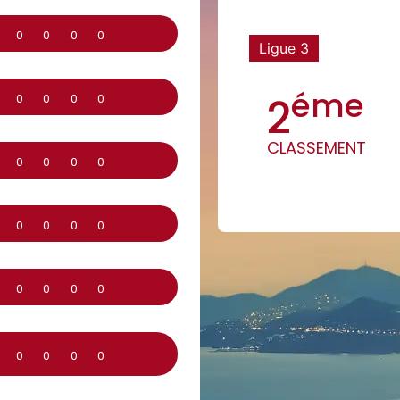
0
0
0
0
Ligue 3
éme
2
0
0
0
0
CLASSEMENT
0
0
0
0
0
0
0
0
0
0
0
0
0
0
0
0