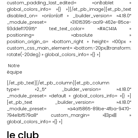
custom_padding_last_edited= »on|tablet »
global_colors_info= »{} »][/et_pb_image][et_pb_text
disabled_on= »on|on|off » _builder_version= »4.18.0″
_module_preset= »31015395-aa19-462e-85ce-
93ddef170915″ text_text_color= »#AC141A »
positioning= »absolute »
position_origin_a= »bottom_right » height= »100px »
custom_css_main_element= »bottom:-20px;||transform:
rotate(-20deg) » global_colors_info= »{} »]
Notre
équipe
[/et_pb_text][/et_pb_column][et_pb_column
type= »2_5″ _builder_version= »4.18.0″
_module_preset= »default » global_colors_info= »{} »]
[et_pb_text _builder_version= »4.18.0″
_module_preset= »a4a15865-89be-4fba-9470-
794e1bf579a8″ custom_margin= »||3px||| »
global_colors_info= »{} »]
le club