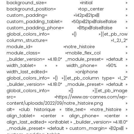
background_size= »initial »
background_position= »top_center »
custom_padding= »142px||21px||| »
custom_padding_tablet= »50px||21px||false|false »
custom_padding_phone= »||15px||false|false »
global_colors_info= »{} »][et_pb_row
column_structure= »1_2,1_2″
module_id= »notre_histoire »
module_class= »mobile_flex_col »
_builder_version= »4.18.0″ _module_preset= »default »
width_tablet= » » width_phone= »90% »
width_last_edited= »on|phone »
global_colors_info= »{} »][et_pb_column type= »1_2″
_builder_version= »4.18.0″ _module_preset= »default »
global_colors_info= »{} »][et_pb_image
src= »https://www.as-cannes.com/wp-
content/uploads/2022/09/notre_histoire.png »
alt= »club historique » title_text= »notre_histoire »
align_tablet= »center » align_phone= »center »
align_last_edited= »on|tablet » _builder_version= »4.18.0″
_module_preset= »default » custom_margin= »||12px||| »