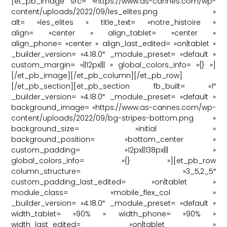
[et_pb_image src= »https://www.as-cannes.com/wp-
content/uploads/2022/09/les_elites.png »
alt= »les_elites » title_text= »notre_histoire »
align= »center » align_tablet= »center »
align_phone= »center » align_last_edited= »on|tablet »
_builder_version= »4.18.0″ _module_preset= »default »
custom_margin= »||12px||| » global_colors_info= »{} »]
[/et_pb_image][/et_pb_column][/et_pb_row]
[/et_pb_section][et_pb_section fb_built= »1″
_builder_version= »4.18.0″ _module_preset= »default »
background_image= »https://www.as-cannes.com/wp-
content/uploads/2022/09/bg-stripes-bottom.png »
background_size= »initial »
background_position= »bottom_center »
custom_padding= »12px||138px||| »
global_colors_info= »{} »][et_pb_row
column_structure= »3_5,2_5″
custom_padding_last_edited= »on|tablet »
module_class= »mobile_flex_col »
_builder_version= »4.18.0″ _module_preset= »default »
width_tablet= »90% » width_phone= »90% »
width_last_edited= »on|tablet »