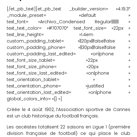
[/et_pb_text][et_pb_text _builder_version= »4.19.3″
_module_preset= »default »
text_font= »Archivo_Condensed Regular|||||||| »
text_text_color= »#707070″ text_font_size= »22px »
text_line_height= »1.4em »
custom_padding_tablet= »||20px||false|false »
custom_padding_phone= »||30px||false|false »
custom_padding_last_edited= »on|phone »
text_font_size_tablet= »22px »
text_font_size_phone= »20px »
text_font_size_last_edited= »on|phone »
text_orientation_tablet= » »
text_orientation_phone= »justified »
text_orientation_last_edited= »on|phone »
global_colors_info= »{} »]
Créée le 4 août 1902, l’Association sportive de Cannes
est un club historique du football français.
Les ascéistes totalisent 22 saisons en Ligue 1 (première
division française de football) ce qui place le club