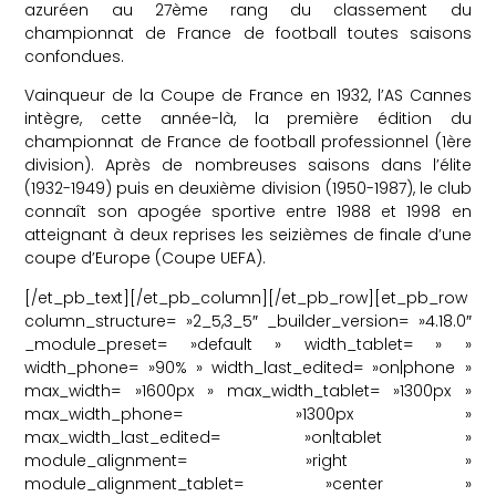
azuréen au 27ème rang du classement du
championnat de France de football toutes saisons
confondues.
Vainqueur de la Coupe de France en 1932, l’AS Cannes
intègre, cette année-là, la première édition du
championnat de France de football professionnel (1ère
division). Après de nombreuses saisons dans l’élite
(1932-1949) puis en deuxième division (1950-1987), le club
connaît son apogée sportive entre 1988 et 1998 en
atteignant à deux reprises les seizièmes de finale d’une
coupe d’Europe (Coupe UEFA).
[/et_pb_text][/et_pb_column][/et_pb_row][et_pb_row
column_structure= »2_5,3_5″ _builder_version= »4.18.0″
_module_preset= »default » width_tablet= » »
width_phone= »90% » width_last_edited= »on|phone »
max_width= »1600px » max_width_tablet= »1300px »
max_width_phone= »1300px »
max_width_last_edited= »on|tablet »
module_alignment= »right »
module_alignment_tablet= »center »