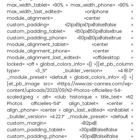
max_width_tablet= »90% » max_width_phone= »90% »
max_width_last_edited= »on|phone »
module_alignment= »center »
custom_padding= »|21px|9px|7px|false|false »
custom_padding_tablet= »|50px||50px|false|true »
custom_padding_phone= »|10px||10px|false|true »
module_alignment_tablet= »center »
module_alignment_phone= »center »
module_alignment_last_edited= »off|desktop »
locked= »off » global_colors_info= »{} »][et_pb_column
type= »3_5″ _builder_version= »4.18.0″
_module_preset= »default » global_colors_info= »{} »]
[et_pb_image src= »https://www.as-cannes.com/wp-
content/uploads/2023/09/N2-Photos-officielles-54-
scaled.jpeg » alt= »club historique » title_text= »N2
Photos officielles-54″ align_tablet= »center »
align_phone= »center » align_last_edited= »on|tablet »
_builder_version= »4.22.1″ _module_preset= »default »
custom_margin= »||12px||| »
custom_padding_tablet= »30px||||false|false »
custom_padding_phone= »30px||||false|false »