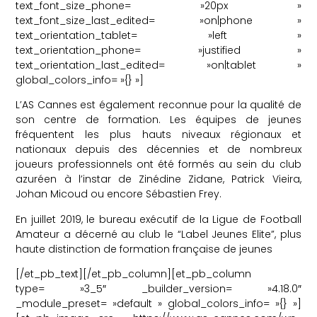
text_font_size_phone= »20px »
text_font_size_last_edited= »on|phone »
text_orientation_tablet= »left »
text_orientation_phone= »justified »
text_orientation_last_edited= »on|tablet »
global_colors_info= »{} »]
L’AS Cannes est également reconnue pour la qualité de
son centre de formation. Les équipes de jeunes
fréquentent les plus hauts niveaux régionaux et
nationaux depuis des décennies et de nombreux
joueurs professionnels ont été formés au sein du club
azuréen à l’instar de Zinédine Zidane, Patrick Vieira,
Johan Micoud ou encore Sébastien Frey.
En juillet 2019, le bureau exécutif de la Ligue de Football
Amateur a décerné au club le “Label Jeunes Elite”, plus
haute distinction de formation française de jeunes
[/et_pb_text][/et_pb_column][et_pb_column
type= »3_5″ _builder_version= »4.18.0″
_module_preset= »default » global_colors_info= »{} »]