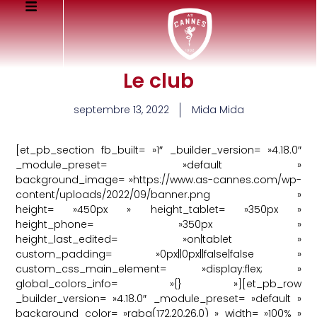
Le club
septembre 13, 2022
Mida Mida
[et_pb_section fb_built= »1″ _builder_version= »4.18.0″
_module_preset= »default »
background_image= »https://www.as-cannes.com/wp-
content/uploads/2022/09/banner.png »
height= »450px » height_tablet= »350px »
height_phone= »350px »
height_last_edited= »on|tablet »
custom_padding= »0px||0px||false|false »
custom_css_main_element= »display:flex; »
global_colors_info= »{} »][et_pb_row
_builder_version= »4.18.0″ _module_preset= »default »
background_color= »rgba(172,20,26,0) » width= »100% »