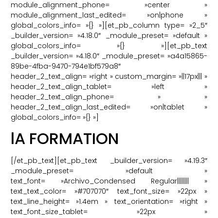
module_alignment_phone= »center »
module_alignment_last_edited= »on|phone »
global_colors_info= »{} »][et_pb_column type= »2_5″
_builder_version= »4.18.0″ _module_preset= »default »
global_colors_info= »{} »][et_pb_text
_builder_version= »4.18.0″ _module_preset= »a4a15865-
89be-4fba-9470-794e1bf579a8″
header_2_text_align= »right » custom_margin= »||17px||| »
header_2_text_align_tablet= »left »
header_2_text_align_phone= » »
header_2_text_align_last_edited= »on|tablet »
global_colors_info= »{} »]
lA FORMATION
[/et_pb_text][et_pb_text _builder_version= »4.19.3″
_module_preset= »default »
text_font= »Archivo_Condensed Regular|||||||| »
text_text_color= »#707070″ text_font_size= »22px »
text_line_height= »1.4em » text_orientation= »right »
text_font_size_tablet= »22px »