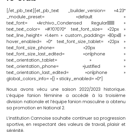
[/et_pb_text][et_pb_text _builder_version= »4.23″
_module_preset= »default »
text_font= »Archivo_Condensed Regular|||||||| »
text_text_color= »#707070″ text_font_size= »22px »
text_line_height= »1.4em » custom_padding= »||0px||| »
hover_enabled= »0″ text_font_size_tablet= »22px »
text_font_size_phone= »20px »
text_font_size_last_edited= »on|phone »
text_orientation_tablet= » »
text_orientation_phone= »justified »
text_orientation_last_edited= »on|phone »
global_colors_info= »{} » sticky_enabled= »0″]
Nous avons vécu une saison 2022/2023 historique.
L’équipe fanion féminine a accédé à la troisième
division nationale et l’équipe fanion masculine a obtenu
sa promotion en National 2.
L’institution Cannoise souhaite continuer sa progression
sportive, en respectant des valeurs de travail, plaisir et
sérénité.