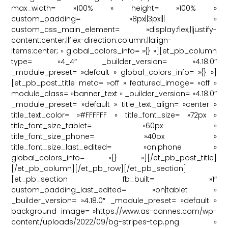
max_width= »100% » height= »100% »
custom_padding= »8px||3px||| »
custom_css_main_element= »display:flex;||justify-
content:center;||flex-direction:column;||align-
items:center; » global_colors_info= »{} »][et_pb_column
type= »4_4″ _builder_version= »4.18.0″
_module_preset= »default » global_colors_info= »{} »]
[et_pb_post_title meta= »off » featured_image= »off »
module_class= »banner_text » _builder_version= »4.18.0″
_module_preset= »default » title_text_align= »center »
title_text_color= »#FFFFFF » title_font_size= »72px »
title_font_size_tablet= »60px »
title_font_size_phone= »40px »
title_font_size_last_edited= »on|phone »
global_colors_info= »{} »][/et_pb_post_title]
[/et_pb_column][/et_pb_row][/et_pb_section]
[et_pb_section fb_built= »1″
custom_padding_last_edited= »on|tablet »
_builder_version= »4.18.0″ _module_preset= »default »
background_image= »https://www.as-cannes.com/wp-
content/uploads/2022/09/bg-stripes-top.png »