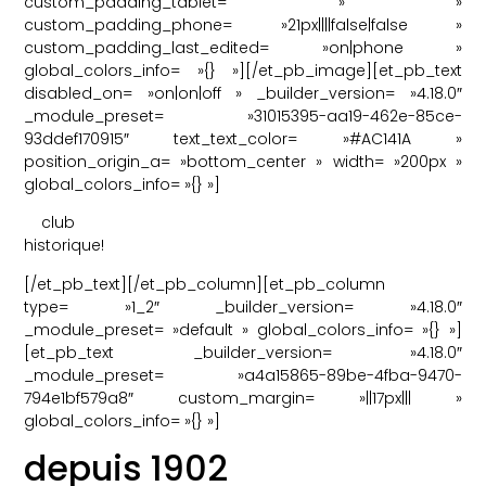
custom_padding_tablet= » »
custom_padding_phone= »21px||||false|false »
custom_padding_last_edited= »on|phone »
global_colors_info= »{} »][/et_pb_image][et_pb_text
disabled_on= »on|on|off » _builder_version= »4.18.0″
_module_preset= »31015395-aa19-462e-85ce-
93ddef170915″ text_text_color= »#AC141A »
position_origin_a= »bottom_center » width= »200px »
global_colors_info= »{} »]
club
historique!
[/et_pb_text][/et_pb_column][et_pb_column
type= »1_2″ _builder_version= »4.18.0″
_module_preset= »default » global_colors_info= »{} »]
[et_pb_text _builder_version= »4.18.0″
_module_preset= »a4a15865-89be-4fba-9470-
794e1bf579a8″ custom_margin= »||17px||| »
global_colors_info= »{} »]
depuis 1902