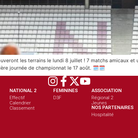
veront les terrains le lundi 8 juillet ! 7 matchs amicaux e
ère journée de championnat le 17 août. 🗓️🗓️
NATIONAL 2
FEMININES
ASSOCIATION
Effectif
D3F
Régional 2
Calendrier
Jeunes
NOS PARTENAIRES
Classement
Hospitalité