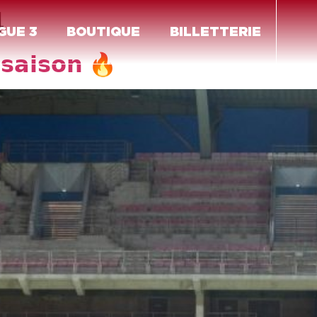
4
GUE 3
BOUTIQUE
BILLETTERIE
-𝘀𝗮𝗶𝘀𝗼𝗻 🔥