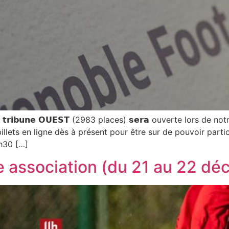
𝗿𝗶𝗯𝘂𝗻𝗲 𝗢𝗨𝗘𝗦𝗧 (2983 places) 𝘀𝗲𝗿𝗮 ouverte lors d
illets en ligne dès à présent pour être sur de pouvoir partic
1h30 […]
 association (du 21 au 22 dé