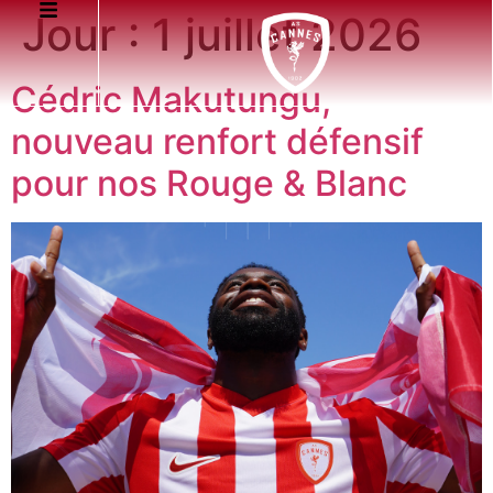
Jour :
1 juillet 2026
Cédric Makutungu,
nouveau renfort défensif
pour nos Rouge & Blanc