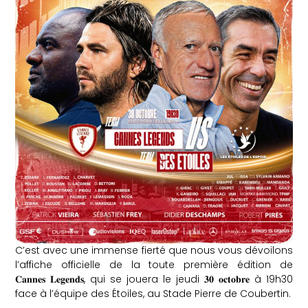
C’est avec une immense fierté que nous vous dévoilons
l’affiche officielle de la toute première édition de
𝐂𝐚𝐧𝐧𝐞𝐬 𝐋𝐞𝐠𝐞𝐧𝐝𝐬, qui se jouera le jeudi 𝟑𝟎 𝐨𝐜𝐭𝐨𝐛𝐫𝐞 à 19h30
face à l’équipe des Étoiles, au Stade Pierre de Coubertin.