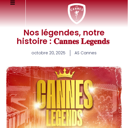
Nos légendes, notre
histoire : 𝐂𝐚𝐧𝐧𝐞𝐬 𝐋𝐞𝐠𝐞𝐧𝐝𝐬
octobre 20, 2025
AS Cannes