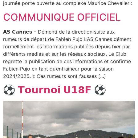
journée porte ouverte au complexe Maurice Chevalier :
COMMUNIQUE OFFICIEL
𝗔𝗦 𝗖𝗮𝗻𝗻𝗲𝘀 – Démenti de la direction suite aux
rumeurs de départ de Fabien Pujo L’AS Cannes dément
formellement les informations publiées depuis hier par
différents médias et sur les réseaux sociaux. Le Club
regrette la publication de ces informations et confirme
Fabien Pujo en tant qu’entraîneur pour la saison
2024/2025. « Ces rumeurs sont fausses […]
⚽️ 𝗧𝗼𝘂𝗿𝗻𝗼𝗶 𝗨𝟭𝟴𝗙 ⚽️