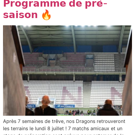
𝗣𝗿𝗼𝗴𝗿𝗮𝗺𝗺𝗲 𝗱𝗲 𝗽𝗿𝗲́-
𝘀𝗮𝗶𝘀𝗼𝗻 🔥
Après 7 semaines de trêve, nos Dragons retrouveront
les terrains le lundi 8 juillet ! 7 matchs amicaux et un