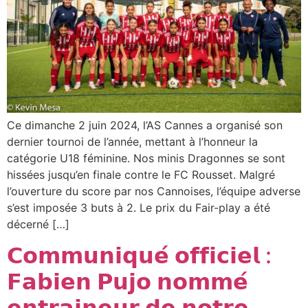
Ce dimanche 2 juin 2024, l’AS Cannes a organisé son
dernier tournoi de l’année, mettant à l’honneur la
catégorie U18 féminine. Nos minis Dragonnes se sont
hissées jusqu’en finale contre le FC Rousset. Malgré
l’ouverture du score par nos Cannoises, l’équipe adverse
s’est imposée 3 buts à 2. Le prix du Fair-play a été
décerné […]
𝗖𝗼𝗺𝗺𝘂𝗻𝗶𝗾𝘂𝗲́ 𝗼𝗳𝗳𝗶𝗰𝗶𝗲𝗹 :
𝗙𝗮𝗯𝗶𝗲𝗻 𝗣𝘂𝗷𝗼 𝗻𝗼𝗺𝗺𝗲́
𝗲𝗻𝘁𝗿𝗮𝗶𝗻𝗲𝘂𝗿 𝗱𝗲 𝗻𝗼𝘁𝗿𝗲