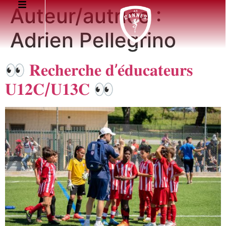
Auteur/autrice :
Adrien Pellegrino
👀 𝐑𝐞𝐜𝐡𝐞𝐫𝐜𝐡𝐞 𝐝’𝐞́𝐝𝐮𝐜𝐚𝐭𝐞𝐮𝐫𝐬
𝐔𝟏𝟐𝐂/𝐔𝟏𝟑𝐂 👀