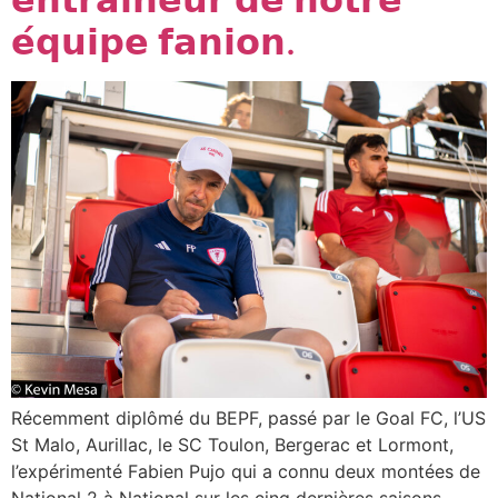
𝗲́𝗾𝘂𝗶𝗽𝗲 𝗳𝗮𝗻𝗶𝗼𝗻.
Récemment diplômé du BEPF, passé par le Goal FC, l’US
St Malo, Aurillac, le SC Toulon, Bergerac et Lormont,
l’expérimenté Fabien Pujo qui a connu deux montées de
National 2 à National sur les cinq dernières saisons,