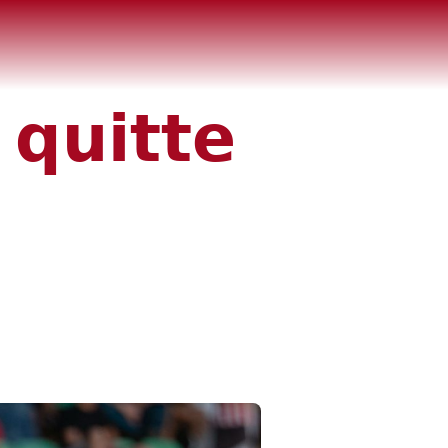
 𝗾𝘂𝗶𝘁𝘁𝗲