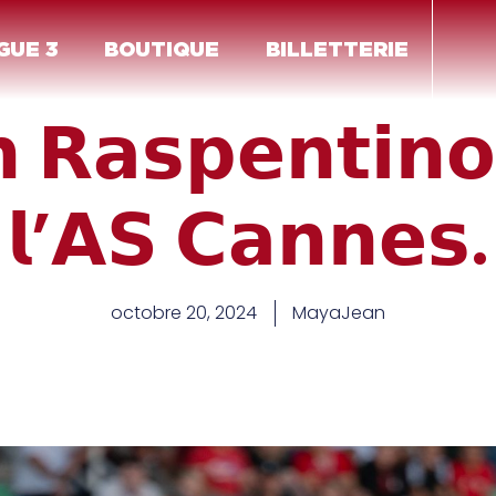
GUE 3
BOUTIQUE
BILLETTERIE
𝗻 𝗥𝗮𝘀𝗽𝗲𝗻𝘁𝗶𝗻𝗼
𝗹’𝗔𝗦 𝗖𝗮𝗻𝗻𝗲𝘀.
octobre 20, 2024
MayaJean