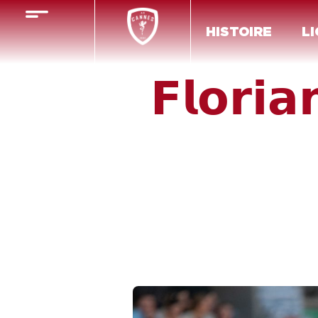
HISTOIRE
LI
𝗙𝗹𝗼𝗿𝗶𝗮