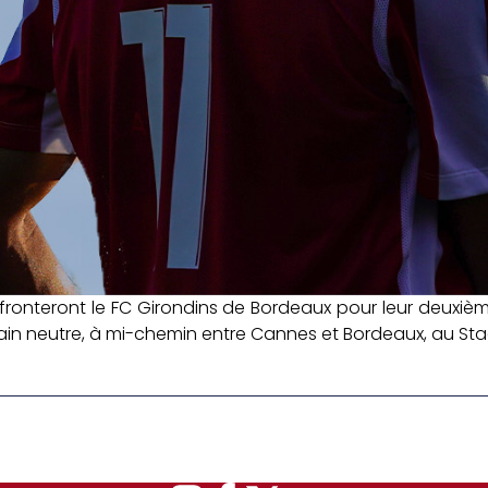
ronteront le FC Girondins de Bordeaux pour leur deuxiè
rain neutre, à mi-chemin entre Cannes et Bordeaux, au Stad