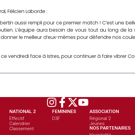
l, Félicien Laborde :
oubertin aussi rempli pour ce premier match ! C’est une bel
outien. L’équipe aura besoin de vous tout au long de la
 donner le meilleur d’eux-mêmes pour défendre nos coul
vendredi face à Istres, pour continuer à faire vibrer Cou
NATIONAL 2
FEMININES
ASSOCIATION
Effectif
D3F
Régional 2
Calendrier
Jeunes
NOS PARTENAIRES
Classement