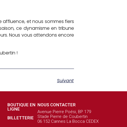
le affluence, et nous sommes fiers
 saison, ce dynamisme en tribune
eurs. Nous vous attendons encore
bertin !
Suivant
BOUTIQUE EN
NOUS CONTACTER
LIGNE
Avenue Pierre Poési, BP 179
Stade Pierre de Coubertin
BILLETTERIE
06 152 Cannes La Bocca CEDEX