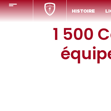
HISTOIRE
LI
1 500 C
équip