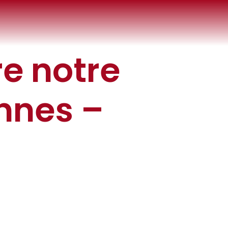
re notre
nnes –