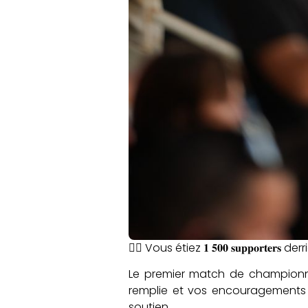
❤‍🤍 Vous étiez 𝟏 𝟓𝟎𝟎 𝐬𝐮𝐩𝐩𝐨𝐫
Le premier match de championna
remplie et vos encouragements n
soutien.