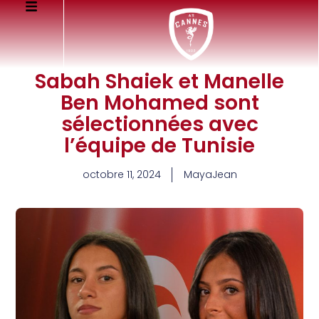
Sabah Shaiek et Manelle
Ben Mohamed sont
sélectionnées avec
l’équipe de Tunisie
octobre 11, 2024
MayaJean