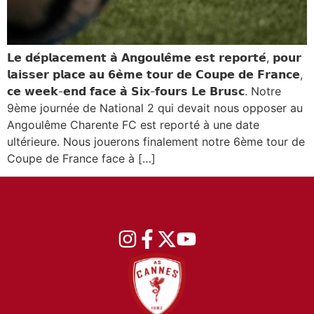
𝗟𝗲 𝗱𝗲́𝗽𝗹𝗮𝗰𝗲𝗺𝗲𝗻𝘁 𝗮̀ 𝗔𝗻𝗴𝗼𝘂𝗹𝗲̂𝗺𝗲 𝗲𝘀𝘁 𝗿𝗲𝗽𝗼𝗿𝘁𝗲́, 𝗽𝗼𝘂𝗿
𝗹𝗮𝗶𝘀𝘀𝗲𝗿 𝗽𝗹𝗮𝗰𝗲 𝗮𝘂 𝟲𝗲̀𝗺𝗲 𝘁𝗼𝘂𝗿 𝗱𝗲 𝗖𝗼𝘂𝗽𝗲 𝗱𝗲 𝗙𝗿𝗮𝗻𝗰𝗲,
𝗰𝗲 𝘄𝗲𝗲𝗸-𝗲𝗻𝗱 𝗳𝗮𝗰𝗲 𝗮̀ 𝗦𝗶𝘅-𝗳𝗼𝘂𝗿𝘀 𝗟𝗲 𝗕𝗿𝘂𝘀𝗰. Notre
9ème journée de National 2 qui devait nous opposer au
Angoulême Charente FC est reporté à une date
ultérieure. Nous jouerons finalement notre 6ème tour de
Coupe de France face à […]