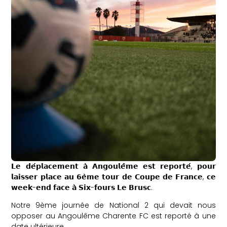
𝗟𝗲 𝗱𝗲́𝗽𝗹𝗮𝗰𝗲𝗺𝗲𝗻𝘁 𝗮̀ 𝗔𝗻𝗴𝗼𝘂𝗹𝗲̂𝗺𝗲 𝗲𝘀𝘁 𝗿𝗲𝗽𝗼𝗿𝘁𝗲́, 𝗽𝗼𝘂𝗿
𝗹𝗮𝗶𝘀𝘀𝗲𝗿 𝗽𝗹𝗮𝗰𝗲 𝗮𝘂 𝟲𝗲̀𝗺𝗲 𝘁𝗼𝘂𝗿 𝗱𝗲 𝗖𝗼𝘂𝗽𝗲 𝗱𝗲 𝗙𝗿𝗮𝗻𝗰𝗲, 𝗰𝗲
𝘄𝗲𝗲𝗸-𝗲𝗻𝗱 𝗳𝗮𝗰𝗲 𝗮̀ 𝗦𝗶𝘅-𝗳𝗼𝘂𝗿𝘀 𝗟𝗲 𝗕𝗿𝘂𝘀𝗰.
Notre 9ème journée de National 2 qui devait nous
opposer au Angoulême Charente FC est reporté à une
date ultérieure.