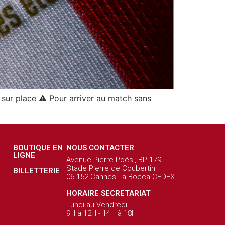
sur place ⚠️ Pour arriver au match sans
BOUTIQUE EN
NOUS CONTACTER
LIGNE
Avenue Pierre Poési, BP 179
Stade Pierre de Coubertin
BILLETTERIE
06 152 Cannes La Bocca CEDEX
HORAIRE SECRETARIAT
Lundi au Vendredi
9H à 12H - 14H à 18H