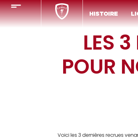
HISTOIRE
LI
LES 3
POUR N
Voici les 3 dernières recrues vena