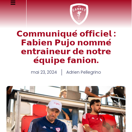
𝗖𝗼𝗺𝗺𝘂𝗻𝗶𝗾𝘂𝗲́ 𝗼𝗳𝗳𝗶𝗰𝗶𝗲𝗹 :
𝗙𝗮𝗯𝗶𝗲𝗻 𝗣𝘂𝗷𝗼 𝗻𝗼𝗺𝗺𝗲́
𝗲𝗻𝘁𝗿𝗮𝗶𝗻𝗲𝘂𝗿 𝗱𝗲 𝗻𝗼𝘁𝗿𝗲
𝗲́𝗾𝘂𝗶𝗽𝗲 𝗳𝗮𝗻𝗶𝗼𝗻.
mai 23, 2024
Adrien Pellegrino