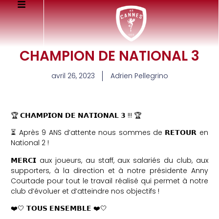
CHAMPION DE NATIONAL 3
avril 26, 2023
Adrien Pellegrino
🏆 𝗖𝗛𝗔𝗠𝗣𝗜𝗢𝗡 𝗗𝗘 𝗡𝗔𝗧𝗜𝗢𝗡𝗔𝗟 𝟯 !!! 🏆
⏳ Après 9 ANS d’attente nous sommes de 𝗥𝗘𝗧𝗢𝗨𝗥 en
National 2 !
𝗠𝗘𝗥𝗖𝗜 aux joueurs, au staff, aux salariés du club, aux
supporters, à la direction et à notre présidente Anny
Courtade pour tout le travail réalisé qui permet à notre
club d’évoluer et d’atteindre nos objectifs !
❤️🤍 𝗧𝗢𝗨𝗦 𝗘𝗡𝗦𝗘𝗠𝗕𝗟𝗘 ❤️🤍