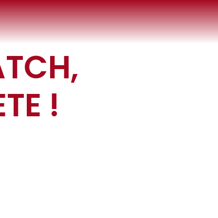
ATCH,
TE !