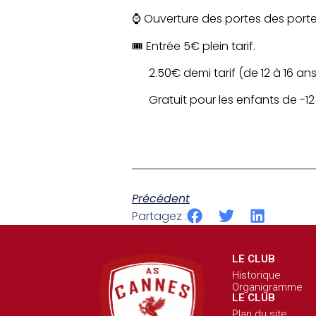
⌚️ Ouverture des portes des porte
🎟 Entrée 5€ plein tarif.
2.50€ demi tarif (de 12 à 16 an
Gratuit pour les enfants de -12
Précédent
Partagez :
LE CLUB
Historique
Organigramme
LE CLUB
Plan du site