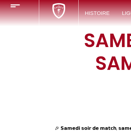
HISTOIRE
LIG
SAME
SAM
🎉 𝗦𝗮𝗺𝗲𝗱𝗶 𝘀𝗼𝗶𝗿 𝗱𝗲 𝗺𝗮𝘁𝗰𝗵, 𝘀𝗮𝗺𝗲