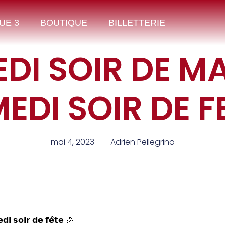
UE 3
BOUTIQUE
BILLETTERIE
DI SOIR DE M
EDI SOIR DE FE
mai 4, 2023
Adrien Pellegrino
𝗶 𝘀𝗼𝗶𝗿 𝗱𝗲 𝗳𝗲̂𝘁𝗲 🎉