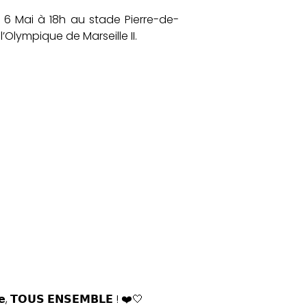
i 6 Mai à 18h au stade Pierre-de-
Olympique de Marseille II.
𝘁𝗲́𝗲, 𝗧𝗢𝗨𝗦 𝗘𝗡𝗦𝗘𝗠𝗕𝗟𝗘 ! ❤️🤍