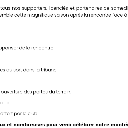
 tous nos supporters, licenciés et partenaires ce samed
mble cette magnifique saison après la rencontre face à l’
 sponsor de la rencontre.
es au sort dans la tribune.
 ouverture des portes du terrain.
stade.
offert par le club.
𝘅 𝗲𝘁 𝗻𝗼𝗺𝗯𝗿𝗲𝘂𝘀𝗲𝘀 𝗽𝗼𝘂𝗿 𝘃𝗲𝗻𝗶𝗿 𝗰𝗲́𝗹𝗲́𝗯𝗿𝗲𝗿 𝗻𝗼𝘁𝗿𝗲 𝗺𝗼𝗻