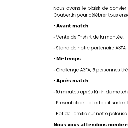
Nous avons le plaisir de convier
Coubertin pour célébrer tous ense
• 𝗔𝘃𝗮𝗻𝘁 𝗺𝗮𝘁𝗰𝗵
⁃ Vente de T-shirt de la montée.
⁃ Stand de notre partenaire A3FA,
• 𝗠𝗶-𝘁𝗲𝗺𝗽𝘀
⁃ Challenge A3FA, 5 personnes tiré
• 𝗔𝗽𝗿𝗲̀𝘀 𝗺𝗮𝘁𝗰𝗵
⁃ 10 minutes après là fin du match
⁃ Présentation de l’effectif sur le 
⁃ Pot de l’amitié sur notre pelouse 
𝗡𝗼𝘂𝘀 𝘃𝗼𝘂𝘀 𝗮𝘁𝘁𝗲𝗻𝗱𝗼𝗻𝘀 𝗻𝗼𝗺𝗯𝗿𝗲