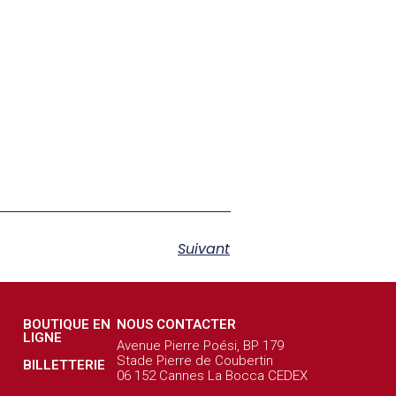
Suivant
BOUTIQUE EN
NOUS CONTACTER
LIGNE
Avenue Pierre Poési, BP 179
Stade Pierre de Coubertin
BILLETTERIE
06 152 Cannes La Bocca CEDEX