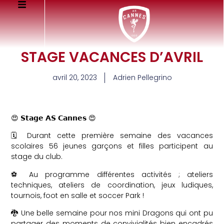
STAGE VACANCES D’AVRIL
avril 20, 2023
Adrien Pellegrino
😍 𝗦𝘁𝗮𝗴𝗲 𝗔𝗦 𝗖𝗮𝗻𝗻𝗲𝘀 😍
🗓️ Durant cette première semaine des vacances
scolaires 56 jeunes garçons et filles participent au
stage du club.
⚽️ Au programme différentes activités ; ateliers
techniques, ateliers de coordination, jeux ludiques,
tournois, foot en salle et soccer Park !
🐉 Une belle semaine pour nos mini Dragons qui ont pu
partager des moments de convivialités bien encadrés