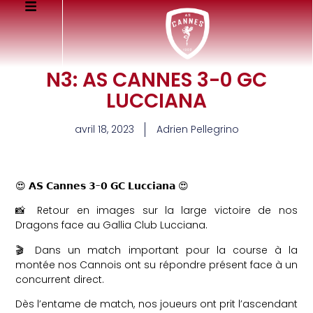
N3: AS CANNES 3-0 GC
LUCCIANA
avril 18, 2023
Adrien Pellegrino
😍 𝗔𝗦 𝗖𝗮𝗻𝗻𝗲𝘀 𝟯-𝟬 𝗚𝗖 𝗟𝘂𝗰𝗰𝗶𝗮𝗻𝗮 😍
📸 Retour en images sur la large victoire de nos
Dragons face au Gallia Club Lucciana.
🎬 Dans un match important pour la course à la
montée nos Cannois ont su répondre présent face à un
concurrent direct.
Dès l’entame de match, nos joueurs ont prit l’ascendant