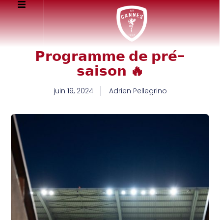
𝗣𝗿𝗼𝗴𝗿𝗮𝗺𝗺𝗲 𝗱𝗲 𝗽𝗿𝗲́-
𝘀𝗮𝗶𝘀𝗼𝗻 🔥
juin 19, 2024
Adrien Pellegrino